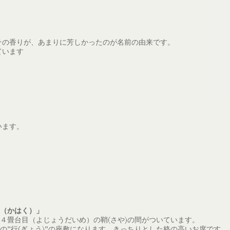
その香りが、あまりに芳しかったのが名前の由来です。
ています
います。
（かはく）」
４畳台目（よじょうだいめ）の鞘(さや)の間がついています。
の”行(ぎょう)”の座敷になります。きっちりとした格の高いお席です。