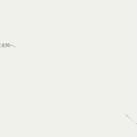
主玄関へ。