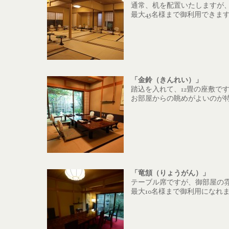
通常、机を配置いたしますが
最大45名様まで御利用できま
「金鈴（きんれい）」
踏込を入れて、12畳の座敷で
お部屋からの眺めがよいのが
「竜頷（りょうがん）」
テーブル席ですが、御部屋の
最大10名様まで御利用になれ