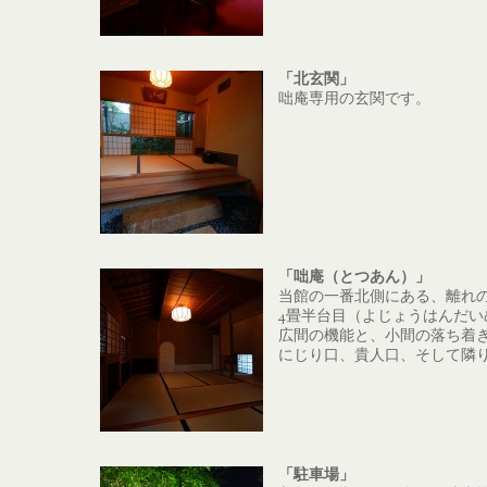
「北玄関」
咄庵専用の玄関です。
「咄庵（とつあん）」
当館の一番北側にある、離れ
4畳半台目（よじょうはんだ
広間の機能と、小間の落ち着
にじり口、貴人口、そして隣
「駐車場」