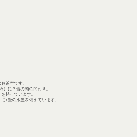
のお茶室です。
いめ）に３畳の鞘の間付き。
きを持っています。
りに3畳の水屋を備えています。