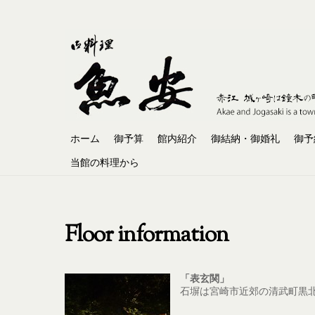
ホーム
御予算
館内紹介
御結納・御婚礼
御予
当館の料理から
Floor information
「表玄関」
石塀は宮崎市近郊の清武町黒