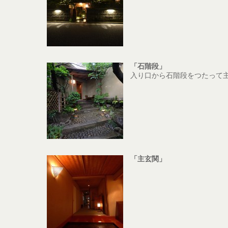
「石階段」
入り口から石階段をつたって
「主玄関」