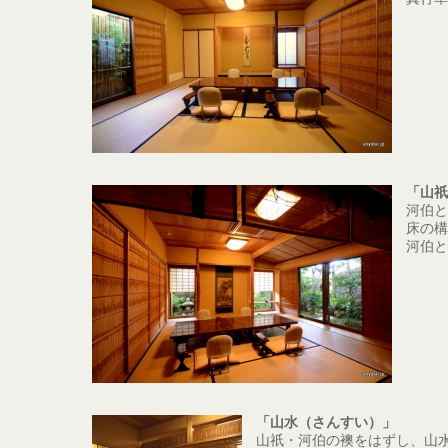
「山祇
河伯と
床の構
河伯と
「山水（さんすい）」
山祇・河伯の襖をはずし、山