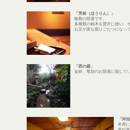
「芳林（ほうりん）」
板敷の部屋です。
多種類の銘木を贅沢に使い、
お足が楽な掘りごたつになっ
「西の庭」
金鈴、竜頷のお部屋に面して
「河伯
本席に
真行草