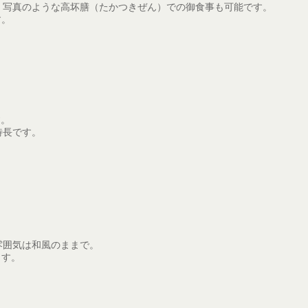
、写真のような高坏膳（たかつきぜん）での御食事も可能です。
す。
す。
特長です。
雰囲気は和風のままで。
ます。